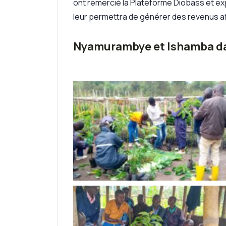
ont remercié la Plateforme Diobass et exp
leur permettra de générer des revenus afi
Nyamurambye et Ishamba da