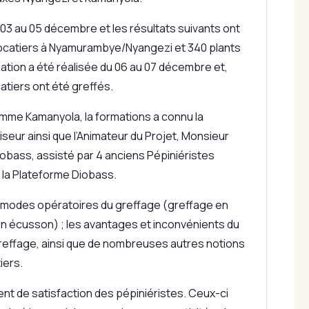
u 03 au 05 décembre et les résultats suivants ont
avocatiers à Nyamurambye/Nyangezi et 340 plants
ation a été réalisée du 06 au 07 décembre et,
atiers ont été greffés.
me Kamanyola, la formations a connu la
viseur ainsi que l’Animateur du Projet, Monsieur
bass, assisté par 4 anciens Pépiniéristes
 la Plateforme Diobass.
s modes opératoires du greffage (greffage en
en écusson) ; les avantages et inconvénients du
 greffage, ainsi que de nombreuses autres notions
iers.
ent de satisfaction des pépiniéristes. Ceux-ci