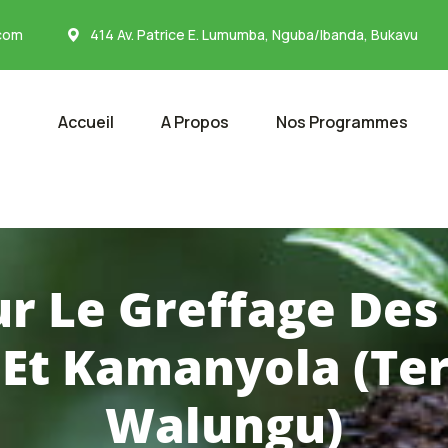
com
414 Av. Patrice E. Lumumba, Nguba/Ibanda, Bukavu
Accueil
A Propos
Nos Programmes
r Le Greffage Des
Et Kamanyola (Ter
Walungu)