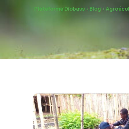
Plateforme Diobass
Blog
Agroéco
>
>