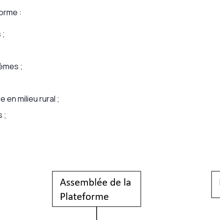
orme :
 ;
èmes ;
 en milieu rural ;
 ;