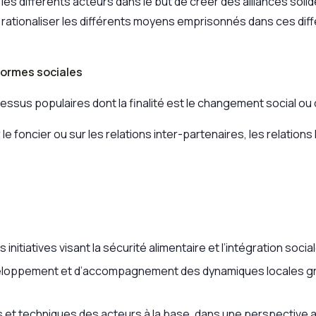
 les différents acteurs dans le but de créer des alliances sol
ationaliser les différents moyens emprisonnés dans ces diff
formes sociales
cessus populaires dont la finalité est le changement social o
e foncier ou sur les relations inter-partenaires, les relation
nitiatives visant la sécurité alimentaire et l’intégration soci
eloppement et d’accompagnement des dynamiques locales grâce
s et techniques des acteurs à la base, dans une perspective 