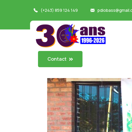
(+243) 859 124 149
pdiobass@gmail.
Contact